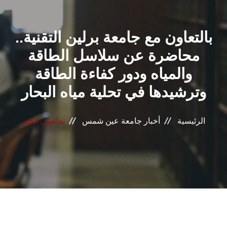
القطاعـات
بالتعاون مع جامعة برلين التقنية..
الشئون الأكاديمية
محاضرة عن سلاسل الطاقة
البحث العلمي
والمياه ودور كفاءة الطاقة
وترشيدها في تحلية مياه البحار
الرعاية الصحية
المراكز والوحدات
الرئيسية
أخبار جامعة عين شمس
تفاصيل الخبر
الأنظمة الذكية
الإعلام
تواصل معنا