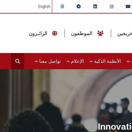
English
الموظفون
الزائـرون
ت
الأنظمة الذكية
الإعلام
تواصل معنا