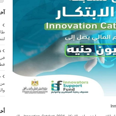
آخر
طال
لتن
ف
في 
قطا
ج
من 
وال
أخر