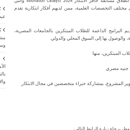
يسر صندوق رعاية المبتكرين والنوابغ الإعلان عن انطلاق مسابقة حافز الابتكار Innovation Catalyst 2024 والتي
مختلف التخصصات العلمية، ممن لديهم أفكار ابتكارية تقدم
ك
عبد
ك
البرامج الداعمة للطلاب المبتكرين بالجامعات المصرية،
مشت
، والوصول بها إلى السوق المحلي والدولي.
وسم
اب المبتكرين، منها:
ج
الأ
بال
وال
طوير المشروع، بمشاركة خبراء متخصصين في مجال الابتكار.
، برجاء زيارة الرابط التالي: