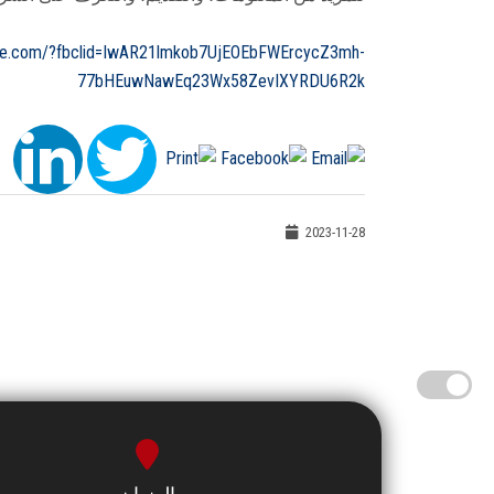
ete.com/?fbclid=IwAR21lmkob7UjEOEbFWErcycZ3mh-
77bHEuwNawEq23Wx58ZevIXYRDU6R2k
2023-11-28