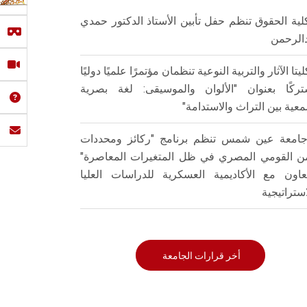
لية الحقوق تنظم حفل تأبين الأستاذ الدكتور حمدي
الرحمن
ليتا الآثار والتربية النوعية تنظمان مؤتمرًا علميًا دوليًا
ركًا بعنوان "الألوان والموسيقى: لغة بصرية
عية بين التراث والاستدامة"
امعة عين شمس تنظم برنامج "ركائز ومحددات
من القومي المصري في ظل المتغيرات المعاصرة"
تعاون مع الأكاديمية العسكرية للدراسات العليا
استراتيجية
أخر قرارات الجامعة