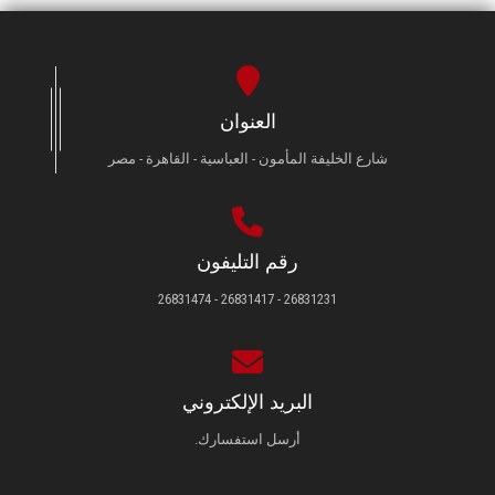
الطلاب
هيئة التدريس
العنوان
الدراسات العليا
شارع الخليفة المأمون - العباسية - القاهرة - مصر
الخريجين
الموظفون
رقم التليفون
26831231 - 26831417 - 26831474
الزائـرون
سجل الان
البريد الإلكتروني
أرسل استفسارك.