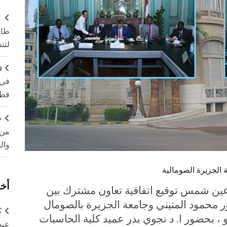
طال
لتن
ف
في 
قطا
ج
من 
وال
الجزيرة الصومالية
أخر
ين شمس توقيع اتفاقية تعاون مشترك بين
 محمود المتيني وجامعة الجزيرة بالصومال
ك
و ، بحضور ا. د نجوي بدر عميد كلية الحاسبات
عبد