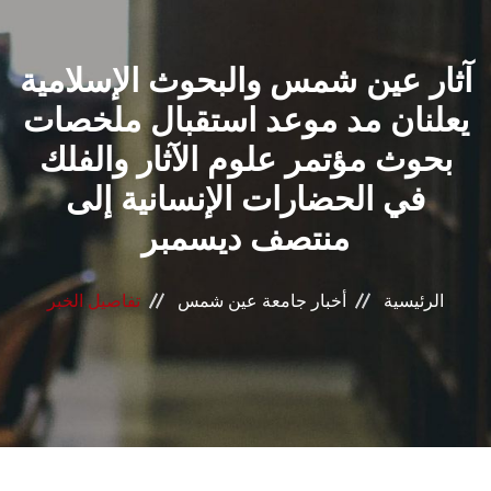
القطاعـات
آثار عين شمس والبحوث الإسلامية
الشئون الأكاديمية
يعلنان مد موعد استقبال ملخصات
البحث العلمي
بحوث مؤتمر علوم الآثار والفلك
في الحضارات الإنسانية إلى
الرعاية الصحية
منتصف ديسمبر
المراكز والوحدات
الرئيسية
أخبار جامعة عين شمس
تفاصيل الخبر
الأنظمة الذكية
الإعلام
تواصل معنا