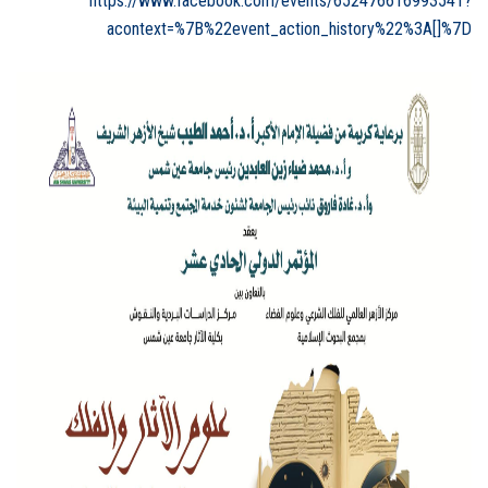
https://www.facebook.com/events/652476616993541?
acontext=%7B%22event_action_history%22%3A[]%7D