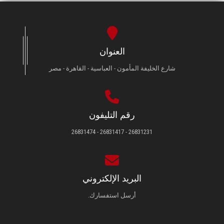
الطلاب
هيئة التدريس
العنوان
الدراسات العليا
شارع الخليفة المأمون - العباسية - القاهرة - مصر
الخريجين
الموظفون
رقم التليفون
26831231 - 26831417 - 26831474
الزائـرون
سجل الان
البريد الإلكتروني
أرسل استفسارك.