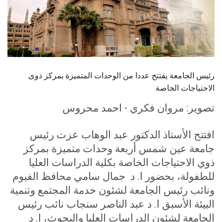
الطلاب
هيئة التدريس
الدراسات العليا
رئيس الجامعة يفتتح عددا من الوحدات المتميزة بمركز ذوى
الخريجين
الاحتياجات الخاصة
تصوير: مروان فكري - احمد محروس
الموظفون
افتتح الأستاذ الدكتور عبد الوهاب عزت رئيس
الزائـرون
جامعة عين شمس أربعة وحدات متميزة بمركز
ذوي الاحتياجات الخاصة بكلية الدراسات العليا
سجل الان
للطفولة، بحضور ا. د جمال سامي محافظ الفيوم
ونائب رئيس الجامعة لشئون خدمة المجتمع وتنمية
البيئة الأسبق ا. د عبد الناصر سنجاب نائب رئيس
الجامعة لشئون الدراسات العليا والبحوث، ا. د