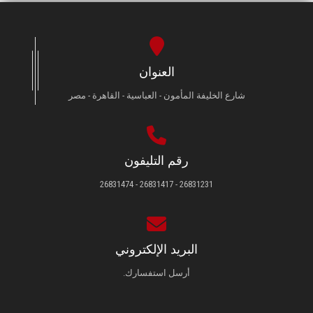
الطلاب
هيئة التدريس
العنوان
الدراسات العليا
شارع الخليفة المأمون - العباسية - القاهرة - مصر
الخريجين
الموظفون
رقم التليفون
26831231 - 26831417 - 26831474
الزائـرون
سجل الان
البريد الإلكتروني
أرسل استفسارك.