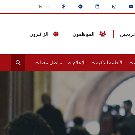
English
الموظفون
الزائـرون
ت
الأنظمة الذكية
الإعلام
تواصل معنا