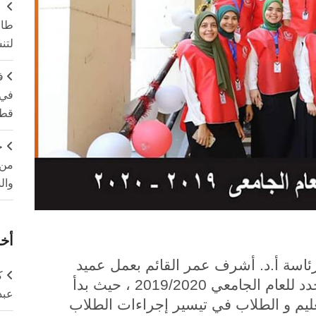
طال
لتن
ف
في 
قطا
ج
من 
وال
أخر
اسة أ.د. أشرف عمر القائم بعمل عميد
ك
الكلية، استعداداتها لاستقبال الطلاب الجدد للعام الجامعي 2019/2020 ، حيث بدأ
عبد
عليم و الطلاب في تيسير إجراءات الطلاب