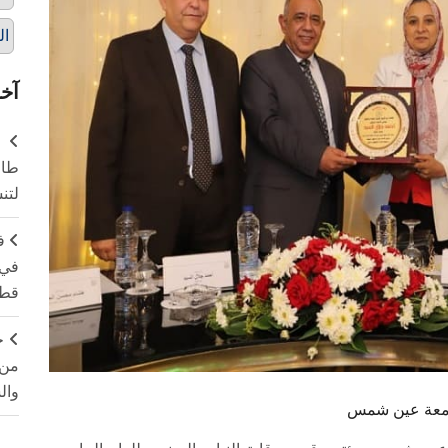
ال
آخر
طال
لتن
ف
في 
قطا
ج
من 
وال
 جامعة عين شمس