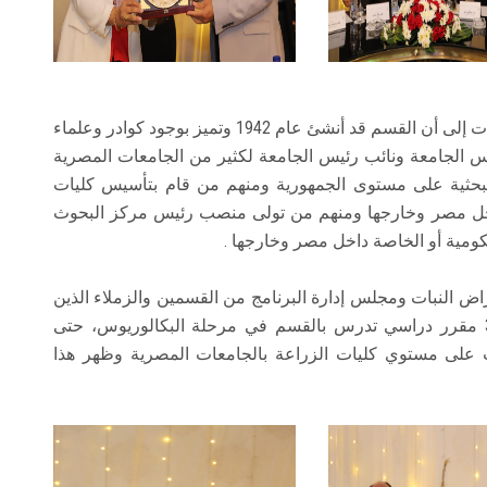
وأشار أ. د. محمود عبد السميع رئيس قسم وقاية النبات إلى أن القسم قد أنشئ عام 1942 وتميز بوجود كوادر وعلماء
الجامعة ونائب رئيس الجامعة لكثير من الجامعات المصرية
 والبحثية على مستوى الجمهورية ومنهم من قام بتأسيس كليات
داخل مصر وخارجها ومنهم من تولى منصب رئيس مركز البحوث
كومية أو الخاصة داخل مصر وخارجها .
ض النبات ومجلس إدارة البرنامج من القسمين والزملاء الذين
قاموا بتجهيز ملفات المقررات بالقسم وعددهم 37 مقرر دراسي تدرس بالقسم في مرحلة البكالوريوس، حتى
ت على مستوي كليات الزراعة بالجامعات المصرية وظهر هذا