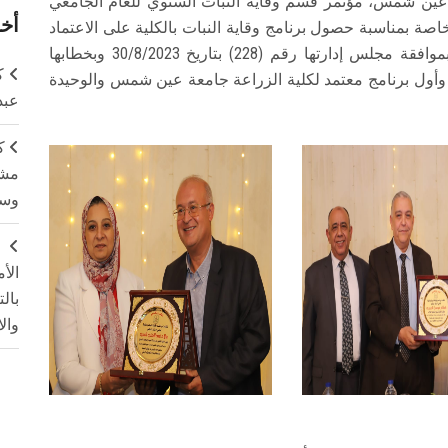
ة عين شمس، مؤتمر قسم وقاية النبات السنوي للعام الجامعي
أخر
لية خاصة بمناسبة حصول برنامج وقاية النبات بالكلية على الاعتماد
من الهيئة القومية لضمان جودة التعليم والاعتماد بموافقة مجلس إدارتها رقم (228) بتاريخ 30/8/2023 وبخطابها
ك
 برنامج معتمد وأول برنامج معتمد لكلية الزراعة جامعة عين شمس والوحيدة
عبد
ك
مشت
وسم
ج
الأ
بال
وال