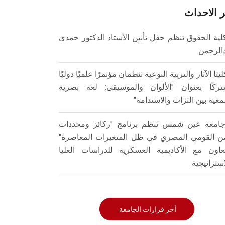
 الاحداث
لية الحقوق تنظم حفل تأبين الأستاذ الدكتور حمدي
الرحمن
ليتا الآثار والتربية النوعية تنظمان مؤتمرًا علميًا دوليًا
ركًا بعنوان "الألوان والموسيقى: لغة بصرية
عية بين التراث والاستدامة"
امعة عين شمس تنظم برنامج "ركائز ومحددات
من القومي المصري في ظل المتغيرات المعاصرة"
تعاون مع الأكاديمية العسكرية للدراسات العليا
استراتيجية
أخر قرارات الجامعة