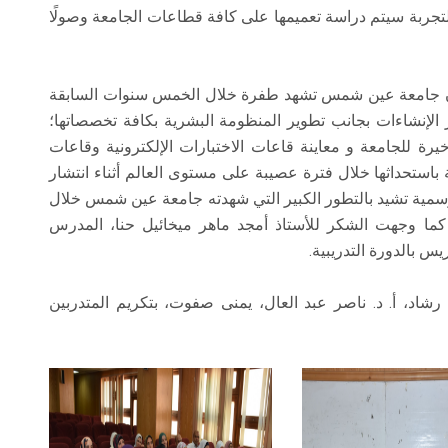
التجربة سيتم دراسة تعميمها على كافة قطاعات الجامعة وصولًا
، أن جامعة عين شمس تشهد طفرة خلال الخمس سنوات السابقة
الإنشاءات بجانب تطوير المنظومة البشرية بكافة تخصصاتها؛
خيرة للجامعة و معاينة قاعات الاختبارات الإلكترونية وقاعات
باستحداثها خلال فترة عصيبة على مستوى العالم أثناء انتشار
لرسمية تشيد بالتطور الكبير التي شهدته جامعة عين شمس خلال
، كما وجهت الشكر للأستاذ أمجد ماهر ميخائيل حنا، المدرس
يس بالدورة التدريبية.
 رشاد، أ. د. ناصر عبد العال، يمنى صفوت، بتكريم المتدربين