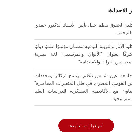
 الاحداث
لية الحقوق تنظم حفل تأبين الأستاذ الدكتور حمدي
الرحمن
ليتا الآثار والتربية النوعية تنظمان مؤتمرًا علميًا دوليًا
ركًا بعنوان "الألوان والموسيقى: لغة بصرية
عية بين التراث والاستدامة"
امعة عين شمس تنظم برنامج "ركائز ومحددات
من القومي المصري في ظل المتغيرات المعاصرة"
تعاون مع الأكاديمية العسكرية للدراسات العليا
استراتيجية
أخر قرارات الجامعة