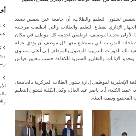
أخر
ين شمس لشئون التعليم والطلاب، أن جامعة عين شمس بصدد
ك
الجهاز الإداري بقطاع التعليم والطلاب والتي انطلقت مرحلته
عبد
ها الأولى تحديد التوصيف الوظيفي لخدمة كل موظف في مكان
احتياجات التدريبية التي يستطيع معها كل موظف أن يؤدي عمله
ك
تنفيذ تلك الدورات التدريبية للوصول بالموظف إلى أعلى مستوى
مشت
 وتحديد الإثابات والتقارير السنوية للكفاءة حسب معايير قياس
وسم
ج
لغة الإنجليزية لموظفي إدارة شئون الطلاب المركزية بالجامعة،
الأ
عميد الكلية، أ. د. ناصر عبد العال، وكيل الكلية لشئون التعليم
بال
لمجتمع وتنمية البيئة.
وال