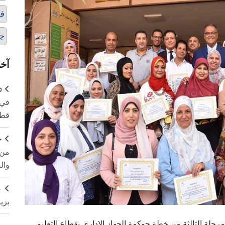
قط
ج
آخر
ف
في 
قطا
ج
من 
وال
ج
بزي
مرحلة الثالثة من خطة حوكمة الجهاز الإداري بقطاع التعليم