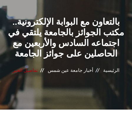
القطاعـات
بالتعاون مع البوابة الإلكترونية..
الشئون الأكاديمية
مكتب الجوائز بالجامعة يلتقي في
البحث العلمي
اجتماعه السادس والأربعين مع
الحاصلين على جوائز الجامعة
الرعاية الصحية
المراكز والوحدات
الرئيسية
أخبار جامعة عين شمس
تفاصيل الخبر
الأنظمة الذكية
الإعلام
تواصل معنا