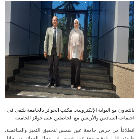
الطلاب
هيئة التدريس
الدراسات العليا
الخريجين
الموظفون
الزائـرون
سجل الان
بالتعاون مع البوابة الإلكترونية.. مكتب الجوائز بالجامعة يلتقي في
اجتماعه السادس والأربعين مع الحاصلين على جوائز الجامعة
انطلاقاً من حرص جامعة عين شمس لتحقيق التميز والمنافسة،
واستمرارًا لريادة جامعة عين شمس في مجال الجوائز من خلال