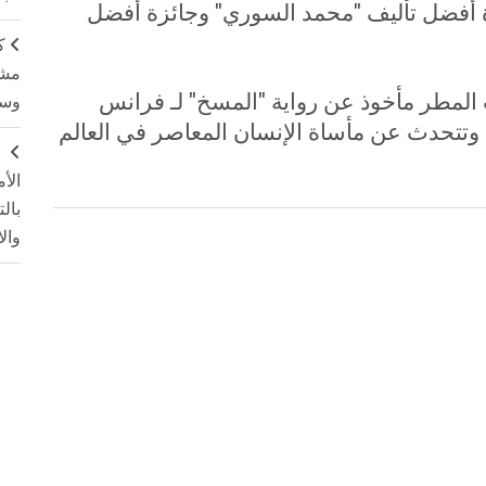
أفضل تأليف "محمد السوري" وجائزة أفضل
ك
مشت
لمطر مأخوذ عن رواية "المسخ" لـ فرانس
وسم
ون وتتحدث عن مأساة الإنسان المعاصر في العالم
ج
الأ
بال
وال