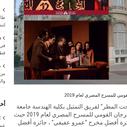
طال
لتن
ف
في 
قطا
ج
من 
وال
مي للمسرح المصري لعام 2019
أخر
المطر" لفريق التمثيل بكلية الهندسة جامعة
عين شمس جوائز مسابقة الشباب بالمهرجان القومي للمسرح المصري لعام 2019 حيث
ك
زة أفضل مخرج "عمرو عفيفي" ، جائزة أفضل
عبد