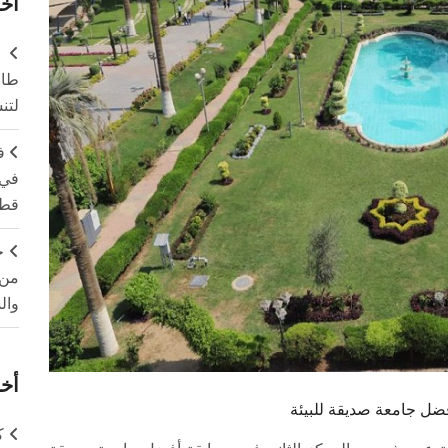
آخر
طال
لتن
ف
في 
قطا
ج
من 
وال
أخر
ضل جامعة صديقة للبيئة
ك