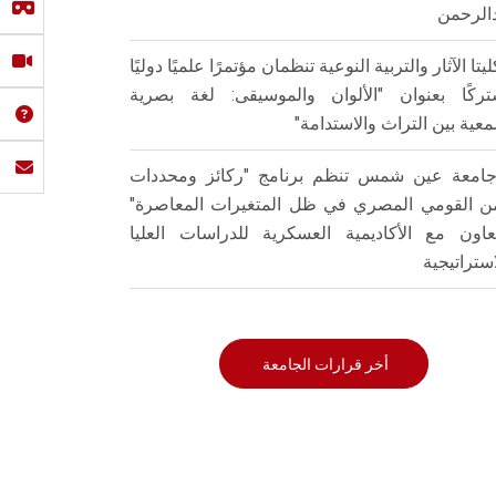
الرحمن
ليتا الآثار والتربية النوعية تنظمان مؤتمرًا علميًا دوليًا
ركًا بعنوان "الألوان والموسيقى: لغة بصرية
عية بين التراث والاستدامة"
امعة عين شمس تنظم برنامج "ركائز ومحددات
من القومي المصري في ظل المتغيرات المعاصرة"
تعاون مع الأكاديمية العسكرية للدراسات العليا
استراتيجية
أخر قرارات الجامعة