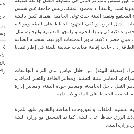
عة عين شمس بالمركز الثاني في مسابقة أفضل جامعة صديقة
عبد
٢٠٢ / ٢٠٢٣ وذلك للجهود المبذولة تحت رئاسة أ. د. محمود المتينى رئيس جامعة عين شمس
مجتمع وتنمية البيئة حيث تولى الجامعة اهتمامًا كبيرًا بالبيئة
ك
ات الجيل الرابع، وتكثف الجهود للحفاظ على البيئة ومواكبة
مشت
اء ذكية في بنيتها التحتية وبرامجها التعليمية والبحثية، مثل:
وسم
مبانٍ خضراء ذكية، تدوير المخلفات الورقية، استخدام الطاقة
لطاقة إلى جانب إقامة فعاليات صديقة للبيئة في إطار قضايا
ج
الأ
بال
ء (صديقة للبيئة)، من خلال قياس مدى التزام الجامعات
وال
عاتها لمعايير البنية التحتية، ومعايير الطاقة والتغير المناخي،
ايير النقل داخل الجامعة، ومعايير جودة البيئة، ومعايير إدارة
 الجامعة للحفاظ على البيئة والاستدامة.
 لتسليم الملفات والفيديوهات الخاصة بالتقديم عليها للمرة
لاك الورق حفاظًا على البيئة، كما تم التنسيق مع وزارة البيئة
وزارة البيئة.