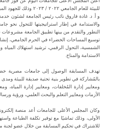
أعلن المجلس الأعلى للجامعات اليوم عن فوز جام
للبيئة للعام الجامعي ٢
و أ. د. غادة فاروق نائب رئيس الجامعة لشئون خدمة ال
والاستدامة في إطار استراتيجيتها للتحول نحو جامع
التطور والتقدم من بينها تطبيق الجامعة مشروعات خضر
توسيع المساحات الخضراء في الحرم الجامعي، إنشاء 
الشمسية، التحول الرقمي، ترشيد استهلاك المياه وا
الاستدامة والمناخ.
تهدف المسابقة الوصول إلى جامعات مصرية خضرا
بالمُشاركة في تطوير بنية تحتية صديقة للبيئة ومدى مرا
ومعايير إدارة المُخلفات، ومعايير إدارة المياه، ومع
الأزمات ومعايير التعلم والبحث العلمي، ورؤية ورسالة
وكان المجلس الأعلى للجامعات أعد منصة إلكترونية
الأولى، وذلك تماشيًا مع توفير تكلفة الطباعة واسته
للاشتراك في تحكيم المسابقة من خلال عضو لجنة من 