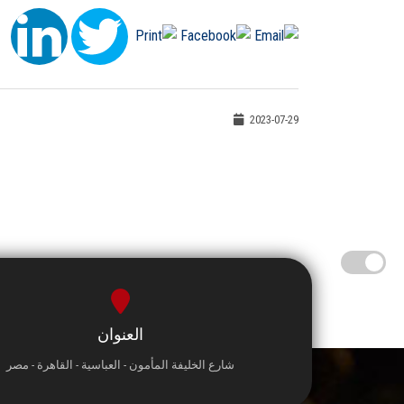
2023-07-29
العنوان
شارع الخليفة المأمون - العباسية - القاهرة - مصر