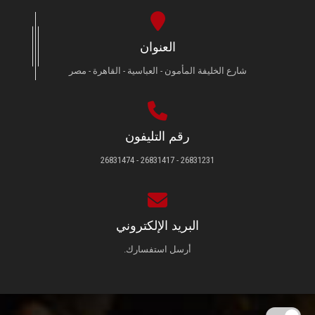
العنوان
شارع الخليفة المأمون - العباسية - القاهرة - مصر
رقم التليفون
26831231 - 26831417 - 26831474
البريد الإلكتروني
أرسل استفسارك.