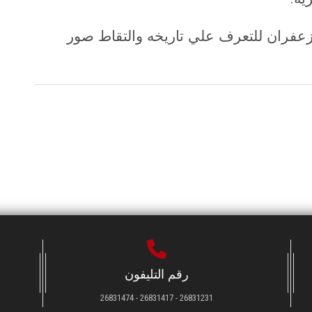
زعفران للتعرف علي تاريخه والتقاط صور
رقم التليفون
26831231 - 26831417 - 26831474