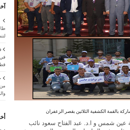
آخر
طال
لتن
ف
في 
قطا
ج
من 
وال
ة بالقمة الكشفية الثلاثين بقصر الزعفران
أخر
 عين شمس و ا.د. عبد الفتاح سعود نائب