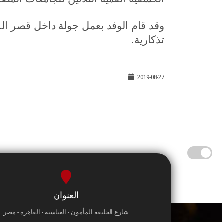
وقد قام الوفد بعمل جولة داخل قصر ال
تذكارية.
2019-08-27
العنوان
شارع الخليفة المأمون - العباسية - القاهرة - مصر