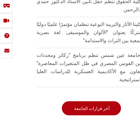
لية الحقوق تنظم حفل تأبين الأستاذ الدكتور حمدي
الرحمن
ليتا الآثار والتربية النوعية تنظمان مؤتمرًا علميًا دوليًا
ركًا بعنوان "الألوان والموسيقى: لغة بصرية
عية بين التراث والاستدامة"
امعة عين شمس تنظم برنامج "ركائز ومحددات
من القومي المصري في ظل المتغيرات المعاصرة"
تعاون مع الأكاديمية العسكرية للدراسات العليا
استراتيجية
أخر قرارات الجامعة