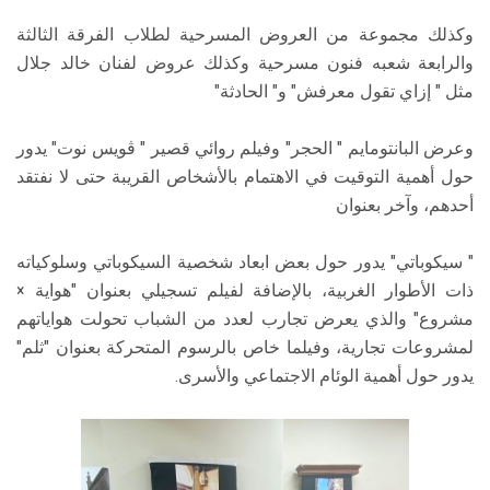
وكذلك مجموعة من العروض المسرحية لطلاب الفرقة الثالثة
والرابعة شعبه فنون مسرحية وكذلك عروض لفنان خالد جلال
مثل " إزاي تقول معرفش" و" الحادثة"
وعرض البانتومايم " الحجر" وفيلم روائي قصير " ڤويس نوت" يدور
حول أهمية التوقيت في الاهتمام بالأشخاص القريبة حتى لا نفتقد
أحدهم، وآخر بعنوان
" سيكوباتي" يدور حول بعض ابعاد شخصية السيكوباتي وسلوكياته
ذات الأطوار الغربية، بالإضافة لفيلم تسجيلي بعنوان "هواية ×
مشروع" والذي يعرض تجارب لعدد من الشباب تحولت هواياتهم
لمشروعات تجارية، وفيلما خاص بالرسوم المتحركة بعنوان "ثلم"
يدور حول أهمية الوئام الاجتماعي والأسرى.