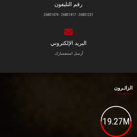
رقم التليفون
26831231 - 26831417 - 26831474
البريد الإلكتروني
أرسل استفسارك.
الزائـرون
19.27M