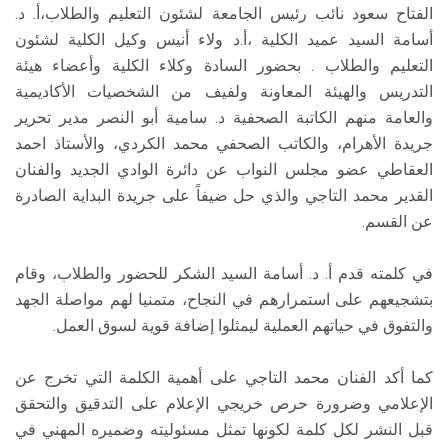
الفتاح سعود نائب رئيس الجامعة لشئون التعليم والطلاب،أ. د.
أسامة السيد عميد الكلية ،أ.د ولاء أنيس وكيل الكلية لشئون
التعليم والطلاب . بحضور السادة وكلاء الكلية وأعضاء هيئة
التدريس والهيئة المعاونة ولفيف من الشخصيات الأكاديمية
والعامة منهم الكاتبة الصحفية د. سامية أبو النصر مدير تحرير
جريدة الأهرام، والكاتب الصحفي محمد الكردي، والأستاذ احمد
العقاطي عضو مجلس النواب عن دائرة الوادي الجديد والفنان
القدير محمد التاجي والذي حل ضيفاً على جريدة البداية الصادرة
عن القسم.
في كلمته قدم أ. د. أسامة السيد الشكر للحضور والطلاب، وقام
بتشجيعهم على استمرارهم في النجاح، متمنيا لهم مواصلة الجهد
والتفوق في حياتهم العملية ليمثلوا إضافة قوية لسوق العمل.
كما أكد الفنان محمد التاجي على أهمية الكلمة التي تخرج عن
الإعلامي وضرورة حرص خريجي الإعلام على التدقيق والتحقق
قبل النشر لكل كلمة لكونها تمثل مسئوليته وضميره المهني في