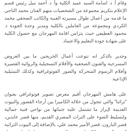
وقام أ. د. اسامة السيد عميد الكلية وأ. د. أحمد نبيل رئيس قسم
الإعلام بتكريم مجموعة من الشخصيات منهم الفنان محمد التاجي
ما قدمه من أعمال طوال مسيرته الفنية والكاتب الصحفي محمد
الكردي ومجموعة من العاملين بالكلية ومدير وحدة الجودة د.
محمود العطيفي حيث يتزامن اقامة المهرجان مع حصول الكلية
على شهادة جودة التعليم والاعتماد.
وجدير بالذكر انه تنوعت أعمال الخريجين ما بين العروض
المسرحية والفنون الصحفية والأفلام التسجيلية والروائية القصيرة
وأفلام الرسوم المتحركة والصور الفوتوغرافية وكذلك التمثيلية
الإذاعية.
على هامش المهرجان أقيم معرض تصوير فوتوغرافي بعنوان
"تراثنا" والتي تتجول من خلاله الكاميرا بين أرجاء القصور والبيوت
القديمة لإبراز ما تشتمل عليه جنباتها من نواحي فنية جمالية
ولتسليط الضوء على التراث المصري القديم، منها قصر عابدين،
قصر البارون، قصر الأمير محمد علي، بالإضافة إلى البيوت التراثية