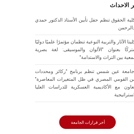
 الاحداث
لية الحقوق تنظم حفل تأبين الأستاذ الدكتور حمدي
الرحمن
ليتا الآثار والتربية النوعية تنظمان مؤتمرًا علميًا دوليًا
ركًا بعنوان "الألوان والموسيقى: لغة بصرية
عية بين التراث والاستدامة"
امعة عين شمس تنظم برنامج "ركائز ومحددات
من القومي المصري في ظل المتغيرات المعاصرة"
تعاون مع الأكاديمية العسكرية للدراسات العليا
استراتيجية
أخر قرارات الجامعة