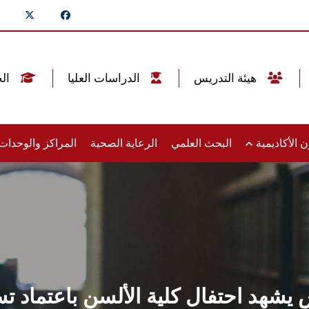
هيئة التدريس
الدراسات العليا
الخريجين
 الأكاديمية
البحث العلمي
الرعاية الصحية
المراكز والوحدا
هد احتفال كلية الألسن باعتماد ت