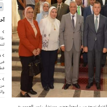
مس
آخر
طال
لتن
ف
في 
قطا
ج
من 
وال
عتماد تسعة من برامجها بحضور مستشار رئيس الجمهورية