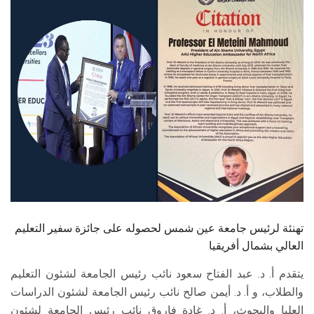
الطلاب
هيئة التدريس
الدراسات العليا
الخريجين
الموظفون
الزائـرون
تهنئة لرئيس جامعة عين شمس لحصوله على جائزة سفير التعليم
سجل الان
العالي بشمال أفريقيا
يتقدم أ. د. عبد الفتاح سعود نائب رئيس الجامعة لشئون التعليم
والطلاب، و أ. د. أيمن صالح نائب رئيس الجامعة لشئون الدراسات
العليا والبحوث، أ. د. غادة فاروق نائب رئيس الجامعة لشئون