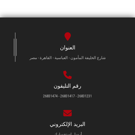
العنوان
شارع الخليفة المأمون - العباسية - القاهرة - مصر
رقم التليفون
26831231 - 26831417 - 26831474
البريد الإلكتروني
أرسل استفسارك.