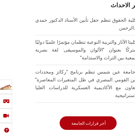
 الاحداث
لية الحقوق تنظم حفل تأبين الأستاذ الدكتور حمدي
الرحمن
ليتا الآثار والتربية النوعية تنظمان مؤتمرًا علميًا دوليًا
ركًا بعنوان "الألوان والموسيقى: لغة بصرية
عية بين التراث والاستدامة"
امعة عين شمس تنظم برنامج "ركائز ومحددات
من القومي المصري في ظل المتغيرات المعاصرة"
تعاون مع الأكاديمية العسكرية للدراسات العليا
استراتيجية
أخر قرارات الجامعة