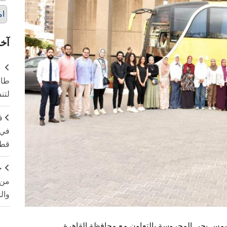
ام
آخر
طال
لتن
ف
في 
قطا
ج
من 
وال
 شمس بحي المحروسة بالتعاون مع محافظة القاهرة