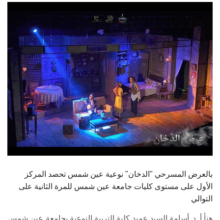
الطلاب
هيئة التدريس
الدراسات العليا
الخريجين
الموظفون
الزائـرون
سجل الان
بالعرض المسرحي "الدخان" نوعية عين شمس تحصد المركز
الأول على مستوى كليات جامعة عين شمس للمرة الثانية على
التوالي
هنأ أ. د. أسامة السيد عميد كلية التربية النوعية بجامعة عين شمس