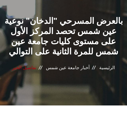
القطاعـات
بالعرض المسرحي "الدخان" نوعية
الشئون الأكاديمية
عين شمس تحصد المركز الأول
البحث العلمي
على مستوى كليات جامعة عين
شمس للمرة الثانية على التوالي
الرعاية الصحية
المراكز والوحدات
الرئيسية
أخبار جامعة عين شمس
تفاصيل الخبر
الأنظمة الذكية
الإعلام
تواصل معنا