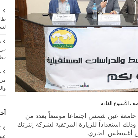
طال
لتن
ف
في 
قطا
ج
من 
وال
ف الأسبوع القادم
أخر
م جامعة عين شمس اجتماعا موسعاً بعدد من
 وذلك استعداداً للزيارة المرتقبة لشركة إنترتك
ك
.
 من أغسطس الجاري
عبد