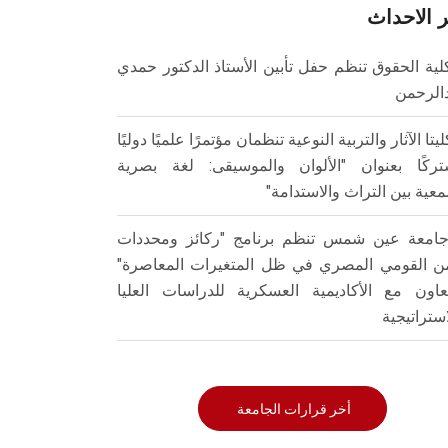
 الاحداث
لية الحقوق تنظم حفل تأبين الأستاذ الدكتور حمدي
الرحمن
ليتا الآثار والتربية النوعية تنظمان مؤتمرًا علميًا دوليًا
ركًا بعنوان "الألوان والموسيقى: لغة بصرية
عية بين التراث والاستدامة"
امعة عين شمس تنظم برنامج "ركائز ومحددات
من القومي المصري في ظل المتغيرات المعاصرة"
تعاون مع الأكاديمية العسكرية للدراسات العليا
استراتيجية
أخر قرارات الجامعة