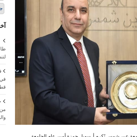
ج
آخر
طال
لتن
ف
في 
قطا
ج
من 
وال
معة عين شمس يُكرم أ. سهيل حمزة أمين عام الجامعة