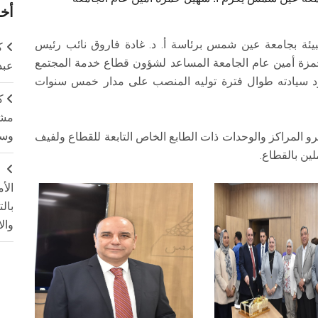
أخر
ئة بجامعة عين شمس برئاسة أ. د. غادة فاروق نائب رئيس
ك
زة أمين عام الجامعة المساعد لشؤون قطاع خدمة المجتمع
عبد
لجهود سيادته طوال فترة توليه المنصب على مدار خمس سنوات
ك
مشت
وسم
 المراكز والوحدات ذات الطابع الخاص التابعة للقطاع ولفيف
لين بالقطاع.
ج
الأ
بال
وال