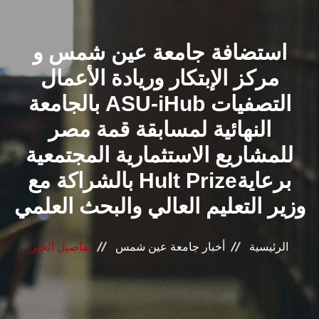
القطاعـات
استضافة جامعة عين شمس و
الشئون الأكاديمية
مركز الإبتكار وريادة الأعمال
البحث العلمي
بالجامعة ASU-iHub التصفيات
النهائية لمسابقة قمة مصر
الرعاية الصحية
للمشاريع الاستثمارية المجتمعية
المراكز والوحدات
بالشراكة مع Hult Prizeبرعاية
وزير التعليم العالي والبحث العلمي
الأنظمة الذكية
الرئيسية
أخبار جامعة عين شمس
تفاصيل الخبر
الإعلام
تواصل معنا