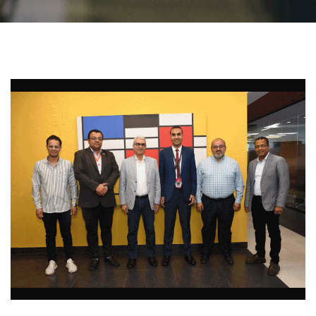
الطلاب
هيئة التدريس
الدراسات العليا
الخريجين
الموظفون
الزائـرون
سجل الان