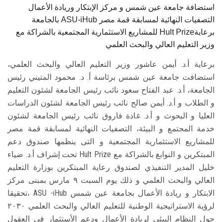
استضافة جامعة عين شمس و مركز الإبتكار وريادة الأعمال
بالجامعة ASU-iHub التصفيات النهائية لمسابقة قمة مصر
للمشاريع الاستثمارية المجتمعية بالشراكة مع Hult Prizeبرعاية
وزير التعليم العالي والبحث العلمي
برعاية أ.د. أيمن عاشور وزير التعليم العالي والبحث العلمي،
استضافت جامعة عين شمس برئاسة أ. د. محمود المتيني رئيس
الجامعة، أ.د. عبد الفتاح سعود نائب رئيس الجامعة لشئون التعليم
و الطلاب و أ.د. أيمن صالح نائب رئيس الجامعة لشئون الدراسات
العليا و البحوث و أ.د. غادة فاروق نائب رئيس الجامعة لشئون
خدمة المجتمع و البيئة، التصفيات النهائية لمسابقة قمة مصر
للمشاريع الاستثمارية المجتمعية و التى ينظمها صندوق دعم
المبتكرين و النوابغ بالشراكة مع Hult Prize تحت إشراف أ.د. ضياء
خليل المدير التنفيذي لصندوق رعاية المبتكرين بوزارة التعليم
العالي والبحث العلمي و ذلك يوم السبت ٩ مارس بمبنى مركز
الابتكار و ريادة الأعمال بجامعة عين شمس ASU -iHub ،تحقيقا
لرؤية الاستراتيجية الوطنية للتعليم العالي والبحث العلمي ٢٠٣٠
حول النظام البيئي لريادة الأعمال ودعم الأستثمار في العقول