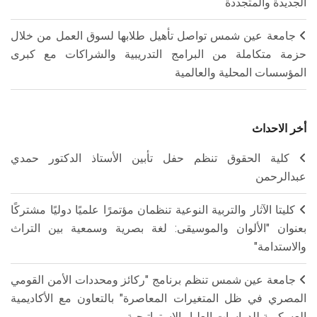
الجديدة والمتجددة
جامعة عين شمس تواصل تأهيل طلابها لسوق العمل من خلال
حزمة متكاملة من البرامج التدريبية والشراكات مع كبرى
المؤسسات المحلية والعالمية
أخر الاحداث
كلية الحقوق تنظم حفل تأبين الأستاذ الدكتور حمدي
عبدالرحمن
كليتا الآثار والتربية النوعية تنظمان مؤتمرًا علميًا دوليًا مشتركًا
بعنوان "الألوان والموسيقى: لغة بصرية وسمعية بين التراث
والاستدامة"
جامعة عين شمس تنظم برنامج "ركائز ومحددات الأمن القومي
المصري في ظل المتغيرات المعاصرة" بالتعاون مع الأكاديمية
العسكرية للدراسات العليا والاستراتيجية