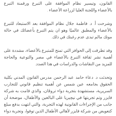
القانون، وتيسير نظام الموافقة على التبرع ورقمنة التبرع
بالأعضاء واللجنة العليا لزراعة الأعضاء .
وشرحت أ. د. فاطمة جلال نظام الموافقة بعد الاستبعاد للتبرع
بالأعضاء والمطبق عالميًا وهو ان يتم التبرع بأعضائك في حالة
موتك مالم تبدى عدم رغبتك في ذلك.
وقد تطرقت إلى الحوافز التي تمنح للمتبرع بالأعضاء، مشددة على
أهمية نشر ثقافة التبرع بالأعضاء في مصر والتوعية والحاجة
للمزيد من النقاشات والدراسات في هذا الصدد.
وتحدثت د. دعاء حامد عبد الرحمن مدرس القانون المدني بكلية
الحقوق بجامعه عين شمس عن أهمية تنظيم قانوني للتجارب
السريرية، مستشهدة بتجربة دواء تروڤان، والذي قامت به شركة
فايزر وتم تجربتها في نيچيريا على البالغين والأطفال، موضحة أن
جانب من الإجراءات القانونية لهذه التجربة، والتي انتهت بدفع مبلغ
كتعويض من شركة فايزر لأهالي الأطفال الذين توفوا، وتجربة دواء