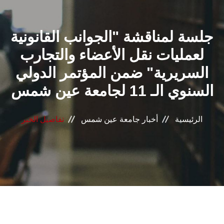
القطاعـات
جلسة لمناقشة "الجوانب القانونية
الشئون الأكاديمية
لعمليات نقل الأعضاء والتجارب
البحث العلمي
السريرية" ضمن المؤتمر الدولي
السنوي الـ 11 لجامعة عين شمس
الرعاية الصحية
المراكز والوحدات
الرئيسية
أخبار جامعة عين شمس
تفاصيل الخبر
الأنظمة الذكية
الإعلام
تواصل معنا