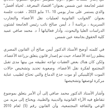
عشر لجامعة عين شمس بعنوان" اقتصاد المعرفة... لحياة أفضل"
والذي يستمر على مدار يومي 10 ،11 مايو 2023 ، عقدت جلسة
بعنوان "الجوانب القانونية لعمليات نقل الأعضاء والتجارب
السريرية ، برئاسة أ. د. أيمن صالح نائب رئيس الجامعة لشئون
الدراسات العليا والبحوث، وأدار فعالياتها أ. د. محمد صافي عميد
كلية الحقوق بجامعة عين شمس.
في كلمته أوضح الأستاذ الدكتور أيمن صالح أن القانون المصري
ينظم زراعة الأعضاء، حيث تم إصدار قانون يتعلق بزراعة الأعضاء،
ولكن كان هناك بعض العقبات تواجه تطبيقه من بينها مدى تقبل
المجتمع لفكرة نقل الأعضاء، وصعوبة تحديد وتشخيص حالات
الموت الإكلينيكي أو موت جذع الدماغ والتي تحتاج لطبيب عناية
مركزة لوصفها وتشخيصها.
وأشار الأستاذ الدكتور محمد صافي إلى أن الأمر يتعلق بموضوع
تتقاطع فيه الآراء القانونية والدينية والطبية، ويحتاج إلى مزيد من
الوعي والثقافة المجتمعية، وأن القانون رقم (5) لعام 2010