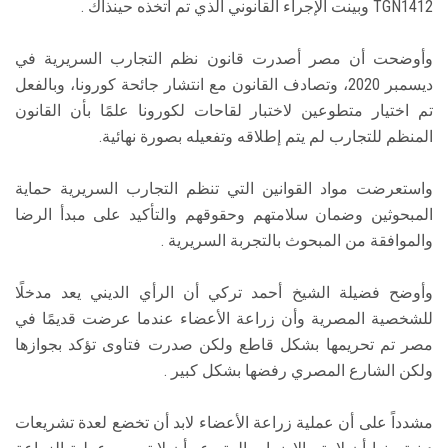
TGN1412 وبينت الإجراء القانوني الذي تم اتخذه حينذاك .
وأوضحت أن مصر أصدرت قانون نظم التجارب السريرية في
ديسمبر 2020، وتصادف القانون مع انتشار جائحة كورونا، وبالفعل
تم اختيار متطوعين لاختبار لقاحات لكورونا علمًا بأن القانون
المنظم للتجارب لم يتم إطلاقه وتفعيله بصورة نهائية.
واستعرضت مواد القوانين التي تنظم التجارب السريرية حماية
المبحوثين وضمان سلامتهم وحقوقهم والتأكيد على مبدأ الرضا
والموافقة من المبحوث بالتجربة السريرية .
وأوضح فضيلة الشيخ أحمد تركي أن الرأي الديني يعد مدخلًا
للشخصية المصرية وأن زراعة الأعضاء عندما عرضت قديمًا في
مصر تم تحريمها بشكل قاطع ولكن صدرت فتاوى تؤكد بجوازها
ولكن الشارع المصري رفضها بشكل كبير .
مشدداً على أن عملية زراعة الأعضاء لابد أن تخضع لعدة تشريعات