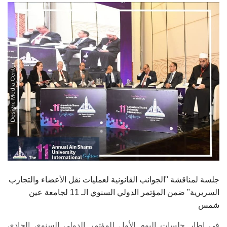
الطلاب
هيئة التدريس
الدراسات العليا
الخريجين
الموظفون
الزائـرون
سجل الان
جلسة لمناقشة "الجوانب القانونية لعمليات نقل الأعضاء والتجارب
السريرية" ضمن المؤتمر الدولي السنوي الـ 11 لجامعة عين
شمس
في إطار جلسات اليوم الأول للمؤتمر الدولي السنوي الحادي