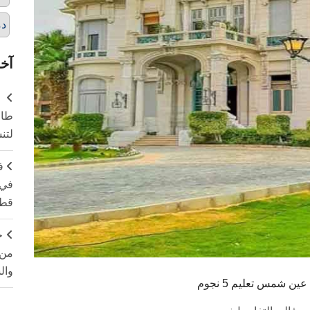
دم
آخر
طال
لتن
ف
في 
قطا
ج
من 
وال