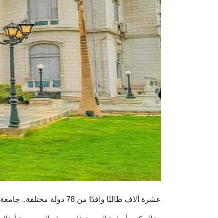
عشرة آلاف طالبًا وافدًا من 78 دولة مختلفة.. جامعة عين شمس تعليم 5 نجوم