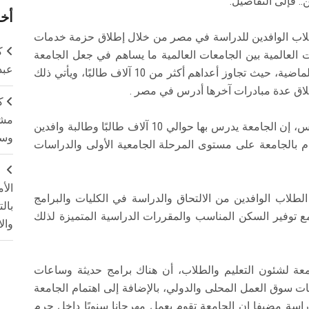
.. فإلى التفاصيل:
أخر
طلاب الوافدين للدراسة في مصر من خلال إطلاق حزمة خدمات
ك
 العالمية بين الجامعات العالمية ما يساهم في جعل الجامعة
عبد
قبلة للطلاب الوافدين للدارسة فيها خلال السنوات الماضية، حيث تجاوز أعداهم أكثر من 10 آلاف طالبًا، ويأتي ذلك
طلاق عدة مبادرات آخرها أدرس في مصر .
ك
مشت
وقال الدكتور محمود المتيني رئيس جامعة عين شمس، إن الجامعة يدرس بها حوالي 10 آلاف طالبًا وطالبة وافدين
وسم
مقدم بالجامعة على مستوى المرحلة الجامعية الأولى والدراسات
ج
الأ
طلاب الوافدين من الالتحاق والدراسة في الكليات والبرامج
بال
مع توفير السكن المناسب والمقررات الدراسية المتميزة لذلك
وال
معة لشئون التعليم والطلاب، أن هناك برامج حديثة وساعات
 سوق العمل المحلى والدولي، بالإضافة إلى اهتمام الجامعة
دراسة مضيفا ان الجامعة تقوم بعمل مهرجانا سنويًا داخل حرم