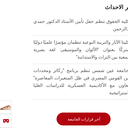
 الاحداث
لية الحقوق تنظم حفل تأبين الأستاذ الدكتور حمدي
الرحمن
ليتا الآثار والتربية النوعية تنظمان مؤتمرًا علميًا دوليًا
ركًا بعنوان "الألوان والموسيقى: لغة بصرية
عية بين التراث والاستدامة"
امعة عين شمس تنظم برنامج "ركائز ومحددات
من القومي المصري في ظل المتغيرات المعاصرة"
تعاون مع الأكاديمية العسكرية للدراسات العليا
استراتيجية
أخر قرارات الجامعة