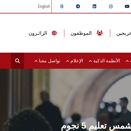
English
الموظفون
الزائـرون
ت
الأنظمة الذكية
الإعلام
تواصل معنا