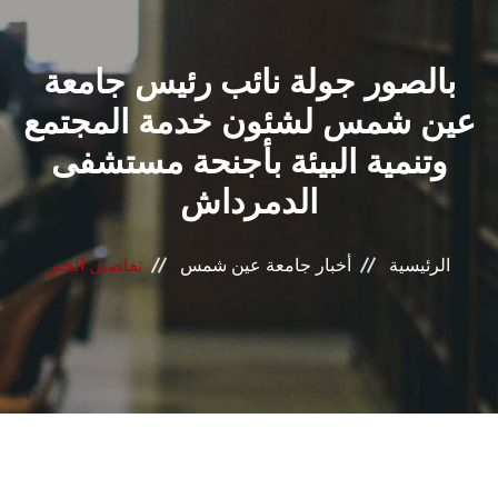
القطاعـات
بالصور جولة نائب رئيس جامعة
الشئون الأكاديمية
عين شمس لشئون خدمة المجتمع
البحث العلمي
وتنمية البيئة بأجنحة مستشفى
الدمرداش
الرعاية الصحية
المراكز والوحدات
الرئيسية
أخبار جامعة عين شمس
تفاصيل الخبر
الأنظمة الذكية
الإعلام
تواصل معنا