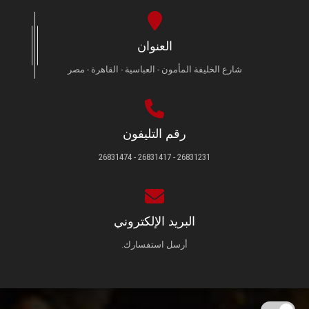
العنوان
شارع الخليفة المأمون - العباسية - القاهرة - مصر
رقم التليفون
26831231 - 26831417 - 26831474
البريد الإلكتروني
أرسل استفسارك.