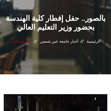
القطاعـات
بالصور.. حفل إفطار كلية الهندسة
الشئون الأكاديمية
بحضور وزير التعليم العالي
البحث العلمي
الرئيسية
أخبار جامعة عين شمس
تفاصيل الخبر
الرعاية الصحية
المراكز والوحدات
الأنظمة الذكية
الإعلام
تواصل معنا