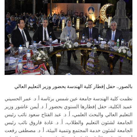
الطلاب
هيئة التدريس
الدراسات العليا
الخريجين
الموظفون
الزائـرون
بالصور.. حفل إفطار كلية الهندسة بحضور وزير التعليم العالي
نظمت كلية الهندسة جامعة عين شمس برئاسة أ. د. عمر الحسيني
سجل الان
عميد الكلية، حفل إفطارها السنوي بحضور أ. د. أيمن عاشور وزير
التعليم العالي والبحث العلمي، أ. د. عبد الفتاح سعود نائب رئيس
الجامعة لشئون التعليم والطلاب، أ. د. غادة فاروق نائب رئيس
الجامعة لشئون خدمة المجتمع وتنمية البيئة، أ. د. مصطفى رفعت