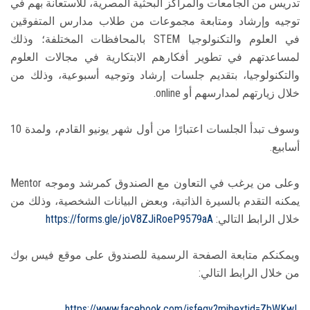
تدريس من الجامعات والمراكز البحثية المصرية، للاستعانة بهم في
توجيه وإرشاد ومتابعة مجموعات من طلاب مدارس المتفوقين
في العلوم والتكنولوجيا STEM بالمحافظات المختلفة؛ وذلك
لمساعدتهم في تطوير أفكارهم الابتكارية في مجالات العلوم
والتكنولوجيا، بتقديم جلسات إرشاد وتوجيه أسبوعية، وذلك من
خلال زيارتهم لمدارسهم أو online.
وسوف تبدأ الجلسات اعتبارًا من أول شهر يونيو القادم، ولمدة 10
أسابيع.
وعلى من يرغب في التعاون مع الصندوق كمرشد وموجه Mentor
يمكنه التقدم بالسيرة الذاتية، وبعض البيانات الشخصية، وذلك من
خلال الرابط التالي:
https://forms.gle/joV8ZJiRoeP9579aA
ويمكنكم متابعة الصفحة الرسمية للصندوق على موقع فيس بوك
من خلال الرابط التالي:
https://www.facebook.com/isfegy?mibextid=ZbWKwL