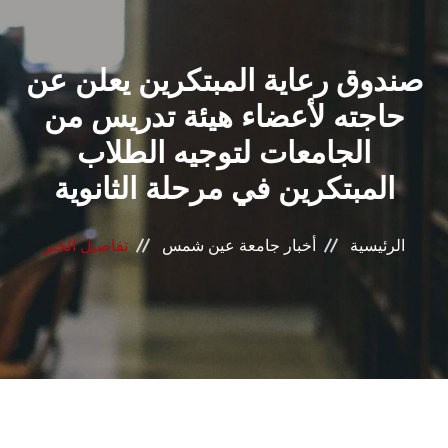
القطاعـات
صندوق رعاية المبتكرين يعلن عن
الشئون الأكاديمية
حاجته لأعضاء هيئة تدريس من
البحث العلمي
الجامعات لتوجيه الطلاب
المبتكرين في مرحلة الثانوية
الرعاية الصحية
المراكز والوحدات
الرئيسية
أخبار جامعة عين شمس
تفاصيل الخبر
الأنظمة الذكية
الإعلام
تواصل معنا