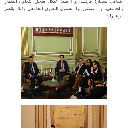
الثقافي بسفارة فرنسا، و أ. منية خيكل ملحق التعاون العلمي
والجامعي، و أ. فيكتور برا مسئول التعاون الجامعي وذلك بقصر
الزعفران.