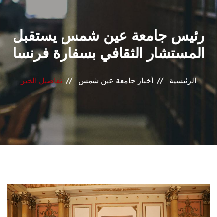
القطاعـات
رئيس جامعة عين شمس يستقبل
الشئون الأكاديمية
المستشار الثقافي بسفارة فرنسا
البحث العلمي
الرئيسية
أخبار جامعة عين شمس
تفاصيل الخبر
الرعاية الصحية
المراكز والوحدات
الأنظمة الذكية
الإعلام
تواصل معنا