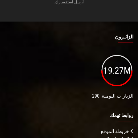
أرسل استفسارك.
الزائـرون
19.27M
الزيارات اليومية: 290
روابط تهمك
خريطة الموقع