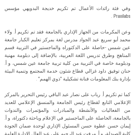
وفي فئة رائدات الأعمال تم تكريم خديجة البدويهي مؤسس
Praxilabs .
وعن المكرمات من الجهاز الإداري بالجامعة فقد تم تكريم أ. ولاء
محمد أبو سريع عبد الجواد مدرس لغة بمركز تعليم الكبار جامعة
عين شمس -حاصلة على الدكتوراه والماجستير في التربية قسم
المناهج وطرق تدريس اللغة العربية، بالإضافة إلى دبلومة مهنية
ودبلومة خاصة في التربية من كلية تربية جامعة عين شمس، و أ.
حنان توفيق داود غزالي قطاع شئون خدمة المجتمع وتنمية البيئة
بإدارة بنك المعلومات فنانة تشكيلية "ذوي الهمم" .
كما تم تكريم أ. رباب على نصار عبد الباقي رئيس التحرير بالمركز
الإعلامي التابع لقطاع رئيس الجامعة والمنسق الإعلامي للعديد
من الفعاليات والأنشطة والمبادرات والمؤتمرات والندوات
بالجامعة، الحاصلة على الماجستير في الإعلام وباحثة دكتوراة، و أ.
إیمان حسن عطوة حسن المسئول الإداري لوحدة ضمان الجودة
كلية الصيدلة، و أ. مرفت عبد الرحيم علي عبد العال الإدارة العامة