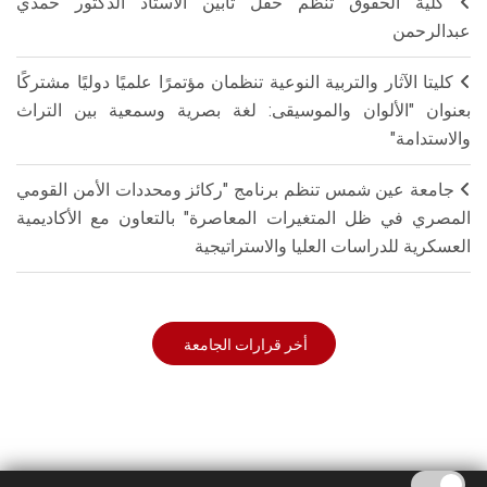
كلية الحقوق تنظم حفل تأبين الأستاذ الدكتور حمدي
عبدالرحمن
كليتا الآثار والتربية النوعية تنظمان مؤتمرًا علميًا دوليًا مشتركًا
بعنوان "الألوان والموسيقى: لغة بصرية وسمعية بين التراث
والاستدامة"
جامعة عين شمس تنظم برنامج "ركائز ومحددات الأمن القومي
المصري في ظل المتغيرات المعاصرة" بالتعاون مع الأكاديمية
العسكرية للدراسات العليا والاستراتيجية
أخر قرارات الجامعة