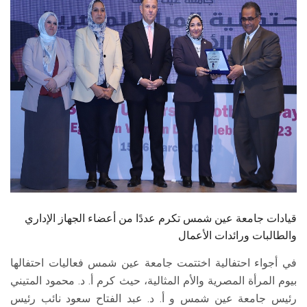
الطلاب
هيئة التدريس
الدراسات العليا
الخريجين
الموظفون
الزائـرون
قيادات جامعة عين شمس تكرم عددًا من أعضاء الجهاز الإداري
سجل الان
والطالبات ورائدات الأعمال
في أجواء احتفالية اختتمت جامعة عين شمس فعاليات احتفالها
بيوم المرأة المصرية والأم المثالية، حيث كرم أ. د. محمود المتيني
رئيس جامعة عين شمس و أ. د. عبد الفتاح سعود نائب رئيس