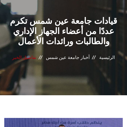
القطاعـات
قيادات جامعة عين شمس تكرم
الشئون الأكاديمية
عددًا من أعضاء الجهاز الإداري
البحث العلمي
والطالبات ورائدات الأعمال
الرعاية الصحية
الرئيسية
أخبار جامعة عين شمس
تفاصيل الخبر
المراكز والوحدات
الأنظمة الذكية
الإعلام
تواصل معنا