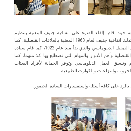
 حيث قام بإلقاء الضوء على اتفاقية جنيف المعنية بتنظيم
العلاقات الدبلوماسية والتي تم إبرامها عام 1961 وكذلك اتفاقية چنيف لعام 1963 المعنية بالعلاقات القنصلية، كما
أكد سيادته على أن مصر تعد دولة رائدة على صعيد التمثيل الدبلوماسي والذي بدأ منذ عام 1922، كما قام سيادة
القنصلية وأهم الأدوار والمهام التي تضطلع بها كلا منهما، كما
م وتنسق العمل الدبلوماسي وتوفر الحماية لأفراد البعثات
لحروب والنزاعات والكوارث الطبيعية.
بالرد على كافة أسئلة واستفسارات السادة الحضور.