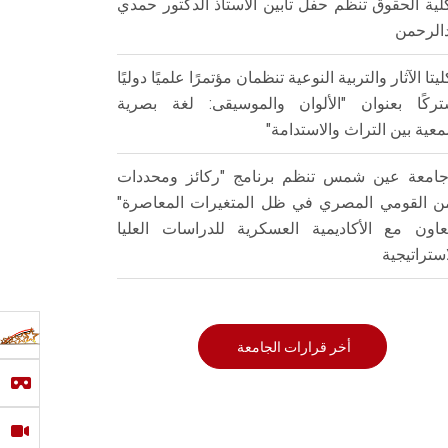
لية الحقوق تنظم حفل تأبين الأستاذ الدكتور حمدي
الرحمن
ليتا الآثار والتربية النوعية تنظمان مؤتمرًا علميًا دوليًا
ركًا بعنوان "الألوان والموسيقى: لغة بصرية
عية بين التراث والاستدامة"
امعة عين شمس تنظم برنامج "ركائز ومحددات
من القومي المصري في ظل المتغيرات المعاصرة"
تعاون مع الأكاديمية العسكرية للدراسات العليا
استراتيجية
أخر قرارات الجامعة