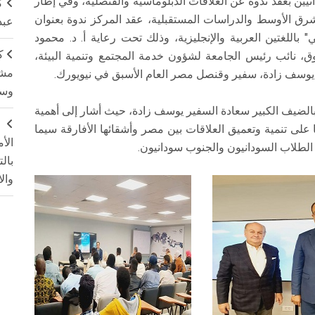
يين بعقد ندوة عن العلاقات الدبلوماسية والقنصلية، وفي إطار
ك
20 - 2023 لمركز بحوث الشرق الأوسط والدراسات المستقبلية، عقد المركز ندوة بعنوان
عبد
" باللغتين العربية والإنجليزية، وذلك تحت رعاية أ. د. محمود
ك
ق، نائب رئيس الجامعة لشؤون خدمة المجتمع وتنمية البيئة،
مشت
ر يوسف زادة، سفير وقنصل مصر العام الأسبق في نيويورك.
وسم
 وبالضيف الكبير سعادة السفير يوسف زادة، حيث أشار إلى أهمية
ج
لى تنمية وتعميق العلاقات بين مصر وأشقائها الأفارقة سيما
الأ
الطلاب السودانيون والجنوب سودانيون.
بال
وال