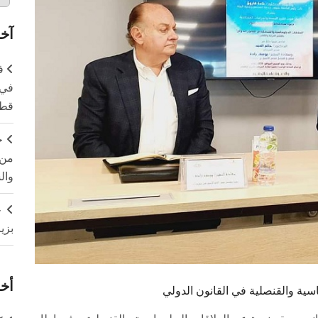
آخر
ف
في 
قطا
ج
من 
وال
ج
بزي
أخر
ية والقنصلية في القانون الدولي