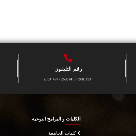
رقم التليفون
26831231 - 26831417 - 26831474
الكليات و البرامج النوعية
كليات الجامعة