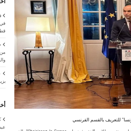
آخر
ف
في 
قطا
ج
من 
وال
ج
بزي
أخر
ك
ا" للتعريف بالقسم الفرنسي
عبد