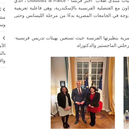
شاركت كلية الحقوق بجامعة عين شمس في فاعليات منتدى طلاب "اختر فرنسا - Choisissez la France"، الذي
الة كامبوس فرنس Campus France بالتعاون مع القنصلية الفرنسية بالإسكندرية، وهي فاعلية تعريفية
ك
دوجة في الجامعات المصرية بدءًا من مرحلة الليسانس وحتى
مشت
وسم
مصرية بنظيرتها الفرنسة حيث تستعين بهيئات تدريس فرنسية-
ج
لتي الماجستير والدكتوراه.
الأ
بال
وال