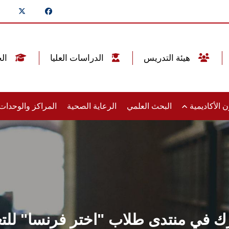
هيئة التدريس
الدراسات العليا
الخريجين
 الأكاديمية
البحث العلمي
الرعاية الصحية
المراكز والوحدا
في منتدى طلاب "اختر فرنسا" للتع