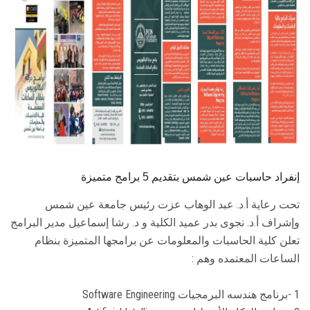
الطلاب
هيئة التدريس
الدراسات العليا
الخريجين
الموظفون
إنفراد حاسبات عين شمس بتقديم 5 برامج متميزة
الزائـرون
تحت رعاية أ.د. عبد الوهاب عزت رئيس جامعة عين شمس
وإشراف أ.د. نجوى بدر عميد الكلية و د. رشا إسماعيل مدير البرامج
سجل الان
تعلن كلية الحاسبات والمعلومات عن برامجها المتميزة بنظام
الساعات المعتمده وهم :
1 -برنامج هندسه البرمجيات Software Engineering