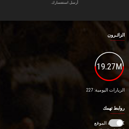
أرسل استفسارك.
الزائـرون
19.27M
الزيارات اليومية: 227
روابط تهمك
خريطة الموقع