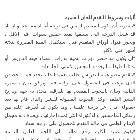
الطلاب
أليات وشروط التقدم للجان العلمية
هيئة التدريس
*يشترط أن يكون المتقدم للتعين فى درجة أستاذ مساعد أو استاذ
قد شغل الدرجة التى تسبقها لمدة خمس سنوات على الأقل ،
الدراسات العليا
ويجوز قبول أوراق المتقدم قبل استكمال المدة المقررة بثلاثة
أشهر على الآكثر .
الخريجين
*أن يكون قد حضر دورات تنمية قدرات أعضاء هيئة التدريس أو
بدائلها طبقا لما يحدده المجلس الآعلى للجامعات .
الموظفون
*يتقدم عضو هيئة التدريس بطلب لعميد الكلية يحدد فيه التخصص
الذى يرغب فى الحصول على ترقيه فيه ويرفق بيان بالسيرة
الزائـرون
الذاتية وبيان بالبحوث المتقدم بها للترقية محدد به جهة وتاريخ
النشر العلمى وكذا البحوث المقبولة للنشر والذى قام بها بعد
سجل الان
حصولة على أخر درجة علمية ، وما يكون قد أشرف عليه من
رسائل الماجستير والدكتوراة التى تمت إجازتها ، ويضاف له مجمل
الإنتاج العلمي فى حالة التقدم للحصول على درجة أستاذ .
*يقوم عميد الكلية برفع الطلب الى اللجنة العلمية الدائمة
المختصة بفحص انتاجه العلمى (فى خلال اسبوع علي الاكثر من