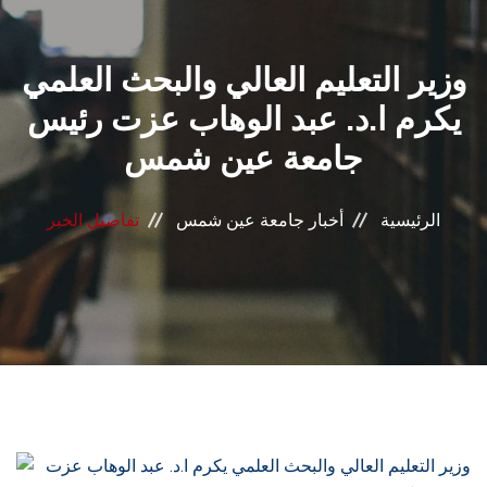
القطاعـات
وزير التعليم العالي والبحث العلمي
الشئون الأكاديمية
يكرم ا.د. عبد الوهاب عزت رئيس
البحث العلمي
جامعة عين شمس
الرعاية الصحية
الرئيسية
أخبار جامعة عين شمس
تفاصيل الخبر
المراكز والوحدات
الأنظمة الذكية
الإعلام
تواصل معنا