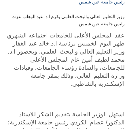
الطلاب
وزير التعليم العالي والبحث العلمي يكرم ا.د. عبد الوهاب عزت
هيئة التدريس
رئيس جامعة عين شمس
الدراسات العليا
عقد المجلس الأعلى للجامعات اجتماعه الشهري
ظهر اليوم الخميس برئاسة ا.د.خالد عبد الغفار
الخريجين
وزير التعليم العالي والبحث العلمي، وبحضور ا.د.
محمد لطيف أمين عام المجلس الأعلى
الموظفون
للجامعات، والسادة رؤساء الجامعات، وقيادات
وزارة التعليم العالى، وذلك بمقر جامعة
الزائـرون
.
الإسكندرية بالشاطبي
سجل الان
استهل الوزير الجلسة بتقديم الشكر للاستاذ
الدكتور/ عصام الكردي رئيس جامعة الإسكندرية؛