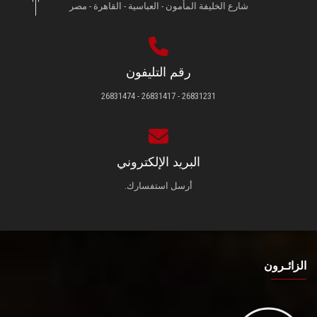
شارع الخليفة المأمون - العباسية - القاهرة - مصر
رقم التليفون
26831231 - 26831417 - 26831474
البريد الإلكتروني
أرسل استفسارك.
الزائـرون