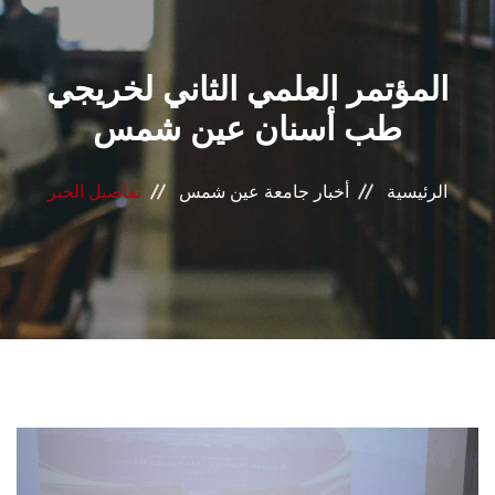
القطاعـات
المؤتمر العلمي الثاني لخريجي
الشئون الأكاديمية
طب أسنان عين شمس
البحث العلمي
الرئيسية
أخبار جامعة عين شمس
تفاصيل الخبر
الرعاية الصحية
المراكز والوحدات
الأنظمة الذكية
الإعلام
تواصل معنا