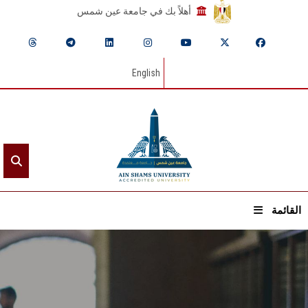
أهلاً بك في جامعة عين شمس
English
القائمة
الرئيسيـة
عن الجامعة