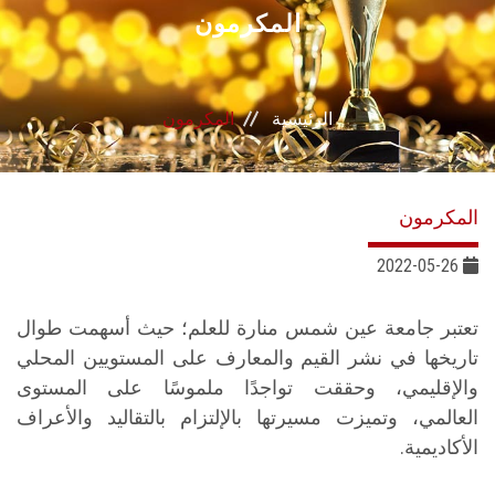
القطاعـات
المكرمون
الشئون الأكاديمية
الرئيسية
المكرمون
البحث العلمي
الرعاية الصحية
المكرمون
المراكز والوحدات
2022-05-26
الأنظمة الذكية
تعتبر جامعة عين شمس منارة للعلم؛ حيث أسهمت طوال
تاريخها في نشر القيم والمعارف على المستويين المحلي
الإعلام
والإقليمي، وحققت تواجدًا ملموسًا على المستوى
العالمي، وتميزت مسيرتها بالإلتزام بالتقاليد والأعراف
تواصل معنا
الأكاديمية.