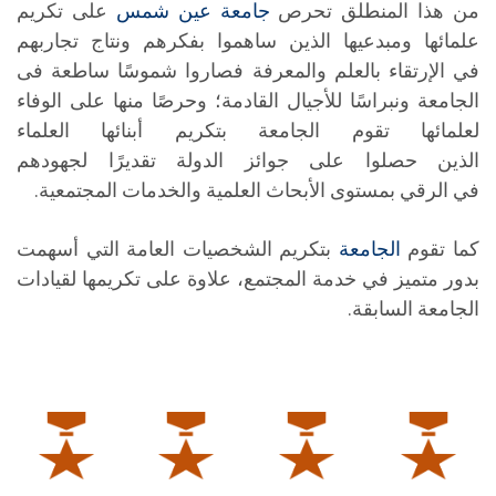
من هذا المنطلق تحرص
جامعة عين شمس
على تكريم
الطلاب
علمائها ومبدعيها الذين ساهموا بفكرهم ونتاج تجاربهم
في الإرتقاء بالعلم والمعرفة فصاروا شموسًا ساطعة فى
هيئة التدريس
الجامعة ونبراسًا للأجيال القادمة؛ وحرصًا منها على الوفاء
لعلمائها تقوم الجامعة بتكريم أبنائها العلماء
الدراسات العليا
الذين حصلوا على جوائز الدولة تقديرًا لجهودهم
في الرقي بمستوى الأبحاث العلمية والخدمات المجتمعية.
الخريجين
كما تقوم
الجامعة
بتكريم الشخصيات العامة التي أسهمت
الموظفون
بدور متميز في خدمة المجتمع، علاوة على تكريمها لقيادات
الجامعة السابقة.
الزائـرون
سجل الان