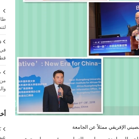
طال
لتن
ف
في 
قطا
ج
من 
وال
أخر
ني الإفريقي ممثلاً عن الجامعة
ك
عبد