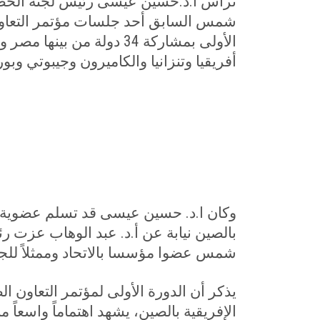
ترأس أ.د.حسين عيسى رئيس لجنة الخطة
شمس السابق أحد جلسات مؤتمر التعاون 
الأولى بمشاركة 34 دولة من ب
أفريقيا وتنزانيا والكاميرون وجيبوتي وبور
وكان ا.د. حسين عيسى قد تسلم عضوية ج
بالصين نيابة عن أ.د. عبد الوهاب عزت
شمس عضوا مؤسسا بالاتحاد وممثلاً للجا
يذكر أن الدورة الأولى لمؤتمر التعاون ا
الإفريقية بالصين، يشهد اهتماماً واسعاً