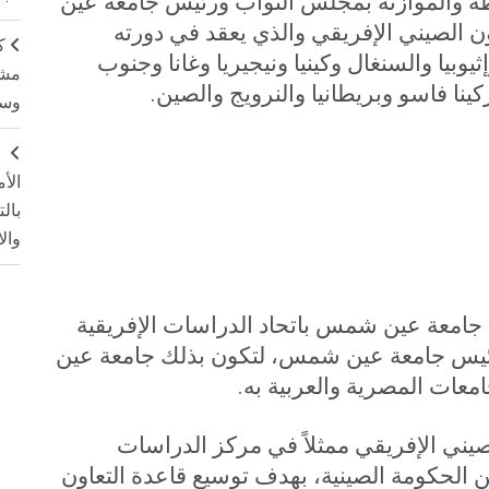
 والموازنة بمجلس النواب ورئيس جامعة عين
الصيني الإفريقي والذي يعقد في دورته
ك
ينها مصر وإثيوبيا والسنغال وكينيا ونيجيريا وغانا وجنوب
مشت
كينا فاسو وبريطانيا والنرويج والصين
.
وسم
ج
الأ
بال
وال
امعة عين شمس باتحاد الدراسات الإفريقية
 رئيس جامعة عين شمس، لتكون بذلك جامعة عين
معات المصرية والعربية به
.
لصيني الإفريقي ممثلاً في مركز الدراسات
 من الحكومة الصينية، بهدف توسيع قاعدة التعاون