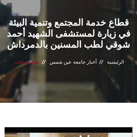
القطاعـات
قطاع خدمة المجتمع وتنمية البيئة
الشئون الأكاديمية
في زيارة لمستشفى الشهيد أحمد
البحث العلمي
شوقي لطب المسنين بالدمرداش
الرعاية الصحية
الرئيسية
أخبار جامعة عين شمس
تفاصيل الخبر
المراكز والوحدات
الأنظمة الذكية
الإعلام
تواصل معنا