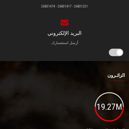
26831231 - 26831417 - 26831474
البريد الإلكتروني
أرسل استفسارك.
الزائـرون
19.27M