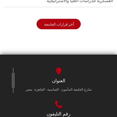
العسكرية للدراسات العليا والاستراتيجية
أخر قرارات الجامعة
العنوان
شارع الخليفة المأمون - العباسية - القاهرة - مصر
رقم التليفون