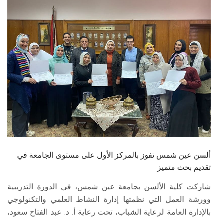
الطلاب
هيئة التدريس
الدراسات العليا
الخريجين
الموظفون
الزائـرون
ألسن عين شمس تفوز بالمركز الأول على مستوى الجامعة في
سجل الان
تقديم بحث متميز
شاركت كلية الألسن بجامعة عين شمس، في الدورة التدريبية
وورشة العمل التي نظمتها إدارة النشاط العلمي والتكنولوجي
بالإدارة العامة لرعاية الشباب، تحت رعاية أ. د. عبد الفتاح سعود،