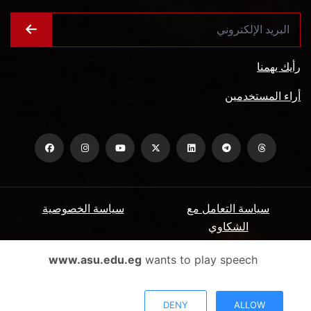
رأيك يهمنا
أراء المستخدمين
سياسة التعامل مع
سياسة الخصوصية
الشكاوي
ميثاق المتعاملين
الأسئلة الشائعة
www.asu.edu.eg
wants to play speech
شروط الاستخدام
DENY
ALLOW