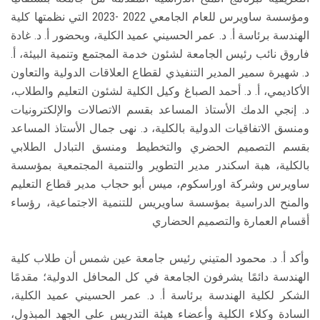
ومؤسسة ساويرس للعام الجامعي 2022 -2023 التي نظمتها كلية
الهندسة برئاسة أ. د. عمر الحسيني عميد الكلية، وبحضور أ. د. غادة
فاروق نائب رئيس الجامعة لشئون خدمة المجتمع وتنمية البيئة، أ.
د. شهيرة سمير المدير التنفيذي لقطاع العلاقات الدولية والتعاون
الأكاديمي، أ. د. أحمد الصباغ وكيل الكلية لشئون التعليم والطلاب،
د. إنجي الدمك الأستاذ المساعد بقسم الاتصالات والإلكترونيات
ومنسق الاتفاقيات الدولية بالكلية، د. نهى جمال الأستاذ المساعد
بقسم التصميم الحضري والتخطيط ومنسق التبادل الطلابي
بالكلية، هبة اسكندر مدير التطوير والتنمية المجتمعية بمؤسسة
ساويرس وشركة اوراسكوم، ميس أبو حجاب مدير قطاع التعليم
والمنح الدراسية بمؤسسة ساويريس للتنمية الاجتماعية، رؤساء
أقسام العمارة والتصميم الحضاري
وأكد أ. د. محمود المتيني رئيس جامعة عين شمس أن طلاب كلية
الهندسة دائمًا يشرفون الجامعة في كل المحافل الدولية؛ مقدمًا
الشكر لكلية الهندسة برئاسة أ. د. عمر الحسيني عميد الكلية،
السادة وكلاء الكلية وأعضاء هيئة التدريس على الجهد المبذول،