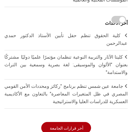
أخر الاحداث
كلية الحقوق تنظم حفل تأبين الأستاذ الدكتور حمدي
عبدالرحمن
كليتا الآثار والتربية النوعية تنظمان مؤتمرًا علميًا دوليًا مشتركًا
بعنوان "الألوان والموسيقى: لغة بصرية وسمعية بين التراث
والاستدامة"
جامعة عين شمس تنظم برنامج "ركائز ومحددات الأمن القومي
المصري في ظل المتغيرات المعاصرة" بالتعاون مع الأكاديمية
العسكرية للدراسات العليا والاستراتيجية
أخر قرارات الجامعة