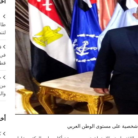
آخر
طال
لتن
ف
في 
قطا
ج
من 
وال
أخر
ضل شخصية على مستوى الوطن العربي
ك