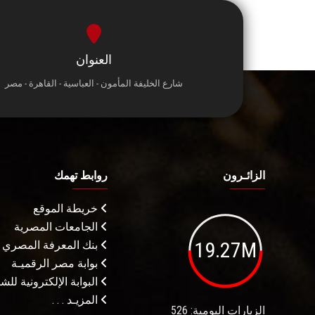
العنوان
شارع الخليفة المأمون - العباسية - القاهرة - مصر
الزائـرون
روابط تهمك
خريطة الموقع
الجامعات المصرية
19.27M
بنك المعرفة المصري
بوابة مصر الرقميـة
البوابة الإلكترونية لل
المزيـد . . .
الزيارات اليومية: 526