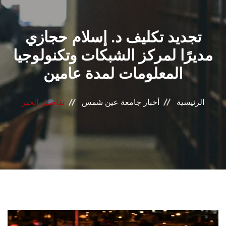
القطاعـات
تجديد تكليف د. إسلام حجازي
الشئون الأكاديمية
مديرًا لمركز الشبكات وتكنولوجيا
البحث العلمي
المعلومات لمدة عامين
الرعاية الصحية
الرئيسية
أخبار جامعة عين شمس
تفاصيل الخبر
المراكز والوحدات
الأنظمة الذكية
الإعلام
تواصل معنا