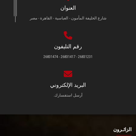
العنوان
شارع الخليفة المأمون - العباسية - القاهرة - مصر
رقم التليفون
26831231 - 26831417 - 26831474
البريد الإلكتروني
أرسل استفسارك.
الزائـرون