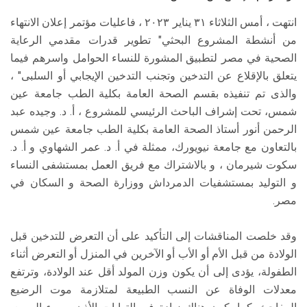
انتهت ، أمس الثلاثاء ٣١ يناير ٢٠٢٣ ، فاعليات مؤتمر إعلان الانتهاء
من أنشطة المشروع البحثي" تطوير قدرات مقدمي الرعاية
الصحية في مصر لتطبيق المشورة للنساء الحوامل واسرهم فيما
يتعلق بالإقلاع عن التدخين وتجنب التدخين الإيجابي أو السلبى" ،
والذى تم تنفيذه بقسم الصحة العامة بكلية الطب جامعة عين
شمس، تحت إشراف الباحث الرئيسي للمشروع ، أ. د. وجيده عبد
الرحمن أنور أستاذ الصحة العامة بكلية الطب جامعة عين شمس
بالتعاون مع جامعة نيويورك، ممثلة في أ. د. عمر الشهاوي و أ. د.
سكوت شيرمان ، و بالاشتراك مع فريق العمل بمستشفى النساء
و التوليد بمستشفيات الدمرداش ووزارة الصحة و السكان في
مصر.
وقد خلصت المناقشات إلى التأكيد على أن التعرض للتدخين قبل
الولادة من قبل الأم أو الأب أو الآخرين في المنزل أو التعرض أثناء
الطفولة، يؤدى إلى أن يكون وزن المولد أقل عند الولادة، وترتفع
معدلات الوفاة عن النسب الطبيعة لمتلازمة موت الرضيع