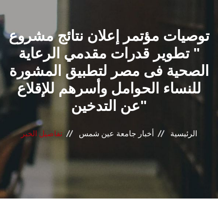
القطاعـات
توصيات مؤتمر إعلان نتائج مشروع
الشئون الأكاديمية
" تطوير قدرات مقدمي الرعاية
البحث العلمي
الصحية فى مصر لتطبيق المشورة
للنساء الحوامل وأسرهم للإقلاع
الرعاية الصحية
عن التدخين"
المراكز والوحدات
الرئيسية
أخبار جامعة عين شمس
تفاصيل الخبر
الأنظمة الذكية
الإعلام
تواصل معنا