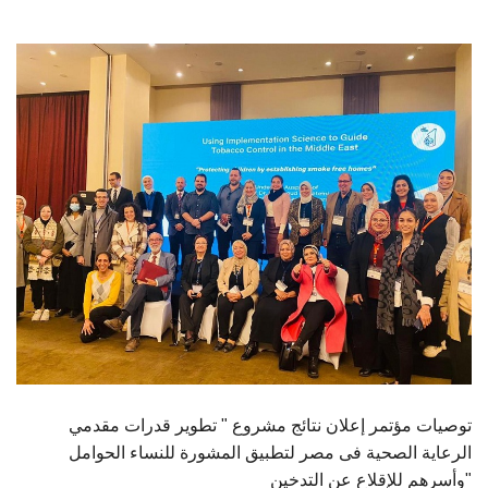
الطلاب
هيئة التدريس
الدراسات العليا
الخريجين
الموظفون
الزائـرون
سجل الان
توصيات مؤتمر إعلان نتائج مشروع " تطوير قدرات مقدمي
الرعاية الصحية فى مصر لتطبيق المشورة للنساء الحوامل
وأسرهم للإقلاع عن التدخين"