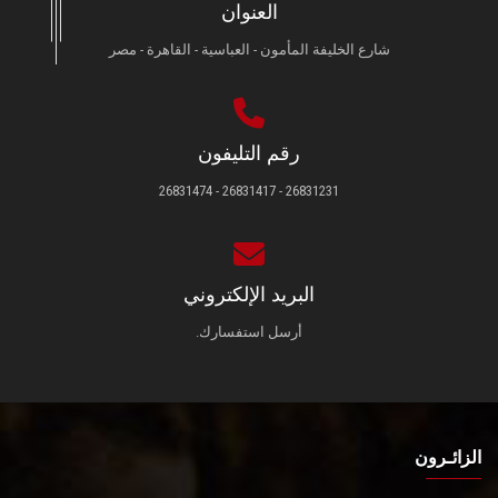
العنوان
شارع الخليفة المأمون - العباسية - القاهرة - مصر
رقم التليفون
26831231 - 26831417 - 26831474
البريد الإلكتروني
أرسل استفسارك.
الزائـرون