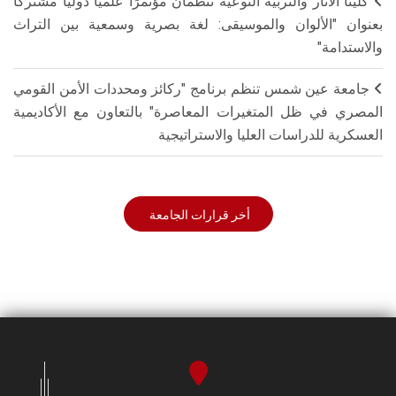
كليتا الآثار والتربية النوعية تنظمان مؤتمرًا علميًا دوليًا مشتركًا
بعنوان "الألوان والموسيقى: لغة بصرية وسمعية بين التراث
والاستدامة"
جامعة عين شمس تنظم برنامج "ركائز ومحددات الأمن القومي
المصري في ظل المتغيرات المعاصرة" بالتعاون مع الأكاديمية
العسكرية للدراسات العليا والاستراتيجية
أخر قرارات الجامعة