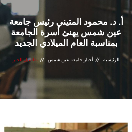
القطاعـات
أ. د. محمود المتيني رئيس جامعة
الشئون الأكاديمية
عين شمس يهنئ أسرة الجامعة
البحث العلمي
بمناسبة العام الميلادي الجديد
الرعاية الصحية
الرئيسية
أخبار جامعة عين شمس
تفاصيل الخبر
المراكز والوحدات
الأنظمة الذكية
الإعلام
تواصل معنا