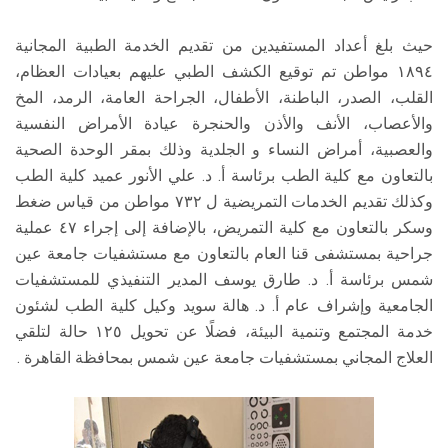
حيث بلغ أعداد المستفيدين من تقديم الخدمة الطبية المجانية
١٨٩٤ مواطن تم توقيع الكشف الطبي عليهم بعيادات العظام،
القلب، الصدر، الباطنة، الأطفال، الجراحة العامة، الرمد، المخ
والأعصاب، الأنف والأذن والحنجرة عيادة الأمراض النفسية
والعصبية، أمراض النساء و الجلدية وذلك بمقر الوحدة الصحية
بالتعاون مع كلية الطب برئاسة أ. د. علي الأنور عميد كلية الطب
وكذلك تقديم الخدمات التمريضية ل ٧٣٢ مواطن من قياس ضغط
وسكر بالتعاون مع كلية التمريض، بالإضافة إلى إجراء ٤٧ عملية
جراحية بمستشفى قنا العام بالتعاون مع مستشفيات جامعة عين
شمس برئاسة أ. د. طارق يوسف المدير التنفيذي للمستشفيات
الجامعية وإشراف عام أ. د. هالة سويد وكيل كلية الطب لشئون
خدمة المجتمع وتنمية البيئة، فضلًا عن تحويل ١٢٥ حالة لتلقي
العلاج المجاني بمستشفيات جامعة عين شمس بمحافظة القاهرة .