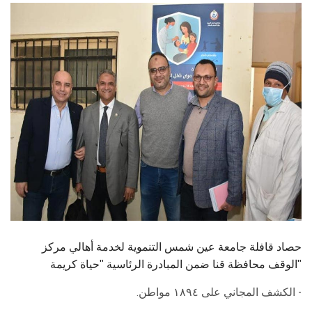
الطلاب
هيئة التدريس
الدراسات العليا
الخريجين
الموظفون
الزائـرون
سجل الان
حصاد قافلة جامعة عين شمس التنموية لخدمة أهالي مركز
الوقف محافظة قنا ضمن المبادرة الرئاسية "حياة كريمة"
- الكشف المجاني على ١٨٩٤ مواطن.