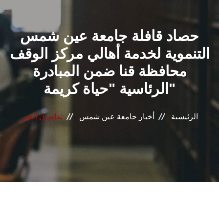
القطاعـات
حصاد قافلة جامعة عين شمس
الشئون الأكاديمية
التنموية لخدمة أهالي مركز الوقف
البحث العلمي
محافظة قنا ضمن المبادرة
الرئاسية "حياة كريمة"
الرعاية الصحية
المراكز والوحدات
الرئيسية
أخبار جامعة عين شمس
تفاصيل الخبر
الأنظمة الذكية
الإعلام
تواصل معنا