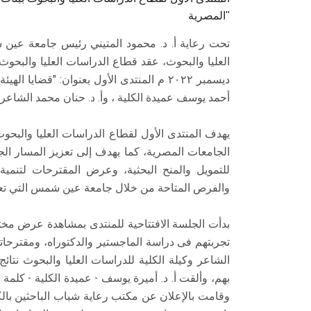
المصرية"
تحت رعاية أ. د. محمود المتيني رئيس جامعة عين 
ديسمبر ٢٠٢٢ م المنتدى الأول بعنوان: "قضايا
أحمد يوسف عميدة الكلية ، وأ. د. حنان محمد الشاعر 
يهدف المنتدى الأول لقطاع الدراسات العليا والبحوث
الجامعات المصرية، كما يهدف إلى تعزيز المسار الج
للتمويل والمنح البحثية، وعرض المقترحات لتنمية ال
والفرص المتاحة من خلال جامعة عين شمس التي تعم
بدأت الجلسة الافتتاحية للمنتدى بمشاهدة عرض مختص
تجربتهم فى دراسة الماجستير والدكتوراه، ومقترحات
الشاعر وكيلة الكلية للدراسات العليا والبحوث نتائج
بهم، وألقت أ. د. أميرة يوسف - عميدة الكلية - كلمة 
وقامت بالإعلان عن مكتب رعاية شباب الباحثين بالكلي