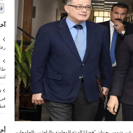
قض
آخر
ر
رفا
طال
لتن
ف
في 
قطا
أخر
 عين شمس بعنوان "قضايا الهيئة المعاونة والباحثين بالجامعات