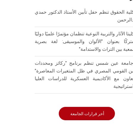
لية الحقوق تنظم حفل تأبين الأستاذ الدكتور حمدي
الرحمن
ليتا الآثار والتربية النوعية تنظمان مؤتمرًا علميًا دوليًا
ركًا بعنوان "الألوان والموسيقى: لغة بصرية
عية بين التراث والاستدامة"
امعة عين شمس تنظم برنامج "ركائز ومحددات
من القومي المصري في ظل المتغيرات المعاصرة"
تعاون مع الأكاديمية العسكرية للدراسات العليا
استراتيجية
أخر قرارات الجامعة