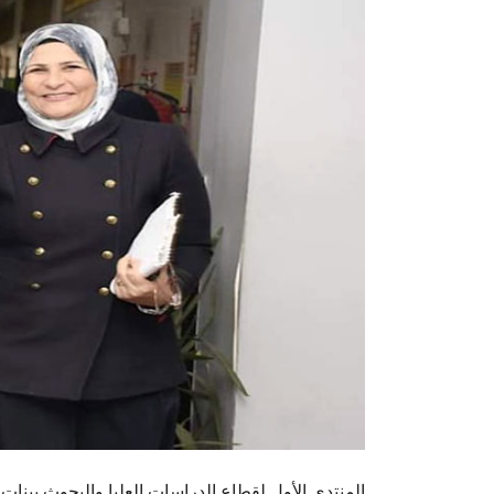
المنتدى الأول لقطاع الدراسات العليا والبحوث ببنات