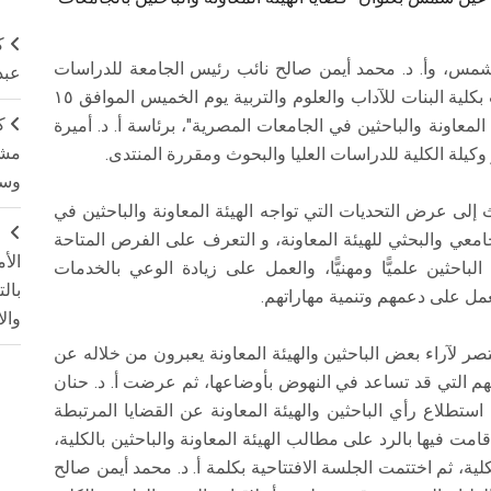
ك
شمس، وأ. د. محمد أيمن صالح نائب رئيس الجامعة للدراسات
عبد
العليا والبحوث، عقد قطاع الدراسات العليا والبحوث بكلية البنات للآداب والعلوم والتربية يوم الخميس الموافق ١٥
ك
 الهيئة المعاونة والباحثين في الجامعات المصرية"، برئاسة أ. د. أميرة
مشت
وكيلة الكلية للدراسات العليا والبحوث ومقررة المنتدى.
وسم
 إلى عرض التحديات التي تواجه الهيئة المعاونة والباحثين في
ج
امعي والبحثي للهيئة المعاونة، و التعرف على الفرص المتاحة
الأ
باحثين علميًّا ومهنيًّا، والعمل على زيادة الوعي بالخدمات
بال
ل على دعمهم وتنمية مهاراتهم.
وال
ر لآراء بعض الباحثين والهيئة المعاونة يعبرون من خلاله عن
هم التي قد تساعد في النهوض بأوضاعها، ثم عرضت أ. د. حنان
 استطلاع رأي الباحثين والهيئة المعاونة عن القضايا المرتبطة
قامت فيها بالرد على مطالب الهيئة المعاونة والباحثين بالكلية،
ة، ثم اختتمت الجلسة الافتتاحية بكلمة أ. د. محمد أيمن صالح