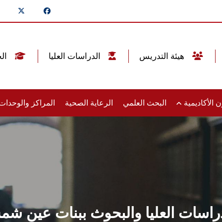
هيئة التدريس
الدراسات العليا
الخريجين
 الأكاديمية
البحث العلمي
الرعاية الصحية
المراكز والوحدا
دراسات العليا والبحوث ببنات عين شمس